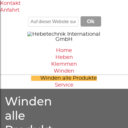
Kontakt
Anfahrt
Home
Heben
Klemmen
Winden
Winden alle Produkte
Service
Winden
alle