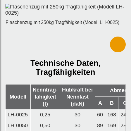
Flaschenzug mit 250kg Tragfähigkeit (Modell LH-0025)
Technische Daten,
Tragfähigkeiten
Nenntrag-
Hubkraft bei
Abmess
Modell
fähigkeit
Nennlast
A
B
C
(t)
(daN)
LH-0025
0,25
30
60
168
245
LH-0050
0,50
30
89
169
280