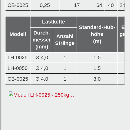
CB-0025
0,25
17
64
40
240
Lastkette
Standard-Hub-
Eig
Durch-
Modell
höhe
gew
Anzahl
messer
(m)
(k
Stränge
(mm)
LH-0025
Ø 4,0
1
1,5
2
LH-0050
Ø 4,0
1
1,5
3
CB-0025
Ø 4,0
1
3,0
3