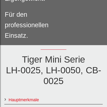
Für den
professionellen
Einsatz.
Tiger Mini Serie
Modell LH
LH-0025, LH-0050, CB-
-0025
0025
Modell
LH-0050
Hauptmerkmale