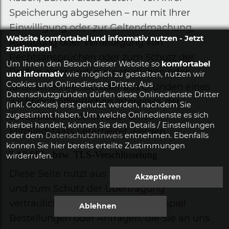
Speicherung abgesehen – nur mit Ihrer
Einwilligung oder zur Geltendmachung,
Website komfortabel und informativ nutzen - Jetzt
Ausübung oder Verteidigung von
zustimmen!
Rechtsansprüchen oder zum Schutz der
Um Ihnen den Besuch dieser Website so
komfortabel
Rechte einer anderen natürlichen oder
und informativ
wie möglich zu gestalten, nutzen wir
Cookies und Onlinedienste Dritter. Aus
juristischen Person oder aus Gründen eines
Datenschutzgründen dürfen diese Onlinedienste Dritter
wichtigen öffentlichen Interesses der
(inkl. Cookies) erst genutzt werden, nachdem Sie
zugestimmt haben. Um welche Onlinedienste es sich
Europäischen Union oder eines
hierbei handelt, können Sie den Details / Einstellungen
Mitgliedstaats verarbeitet werden.
oder dem
Datenschutzhinweis
entnehmen. Ebenfalls
können Sie hier bereits erteilte Zustimmungen
3.10
SSL- bzw. TLS-Verschlüsselung
wirderrufen.
Diese Seite nutzt aus Sicherheitsgründen
und zum Schutz der Übertragung
vertraulicher Inhalte, wie zum Beispiel
Bestellungen oder Anfragen, die Sie an uns