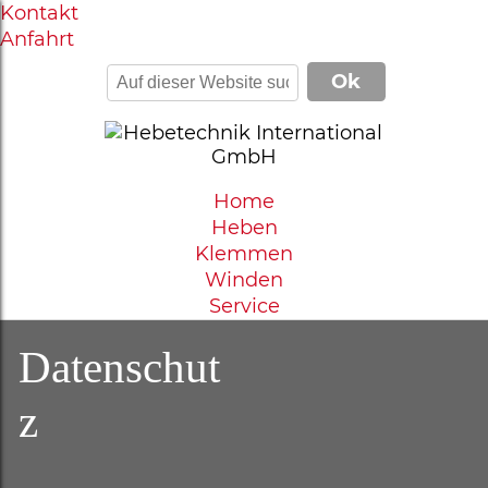
Kontakt
Anfahrt
Home
Heben
Klemmen
Winden
Service
Datenschut
z