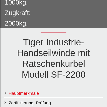
1000kg.
Zugkraft:
2000kg.
Konsolen-
Tiger Industrie-
Handseilwinde
Handseilwinde mit
mit
Ratschenkurbel
automatischer
Modell SF-2200
Lastdruckbrem
se.
Hauptmerkmale
Zertifizierung, Prüfung