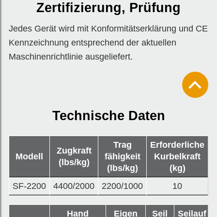
Zertifizierung, Prüfung
Jedes Gerät wird mit Konformitätserklärung und CE
Kennzeichnung entsprechend der aktuellen
Maschinenrichtlinie ausgeliefert.
Technische Daten
Trag
Erforderliche
Zugkraft
Modell
fähigkeit
Kurbelkraft
(lbs/kg)
ü
(lbs/kg)
(kg)
SF-2200
4400/2000
2200/1000
10
Hand
Eigen
Seil
Seilauf