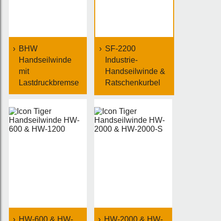
BHW
SF-2200
Handseilwinde
Industrie-
mit
Handseilwinde &
Lastdruckbremse
Ratschenkurbel
HW-600 & HW-
HW-2000 & HW-