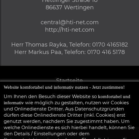
Hettlinger Straße 18
86637
Wertingen
central@hti-net.com
http://hti-net.com
Herr
Thomas Rayka,
Telefon
:
0170 4165182
Herr
Markus Paa,
Telefon
:
0170 416 5178
Startseite
Website komfortabel und informativ nutzen - Jetzt zustimmen!
Impressum
Datenschutz
Um Ihnen den Besuch dieser Website so
komfortabel und
Kontakt
wie möglich zu gestalten, nutzen wir Cookies
informativ
und Onlinedienste Dritter. Aus Datenschutzgründen
Anfahrt
dürfen diese Onlinedienste Dritter (inkl. Cookies) erst
genutzt werden, nachdem Sie zugestimmt haben. Um
welche Onlinedienste es sich hierbei handelt, können Sie
den Details / Einstellungen oder dem