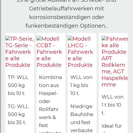
Getriebelauffahrwerken mit
korrosionsbeständigen oder
funkenbeständigen Optionen..
TP: WLL
Kombina
WLL von
500 kg
tion aus
1 kg bis
bis 10 t.
Haspel-
10 t.
WLL von
oder
1 t bis 10
TG: WLL
Niedrige
Rollfahr
t.
500 kg
Bauhöhe
werk &
bis 35 t.
und fest
fest
Ideal für
verbaute