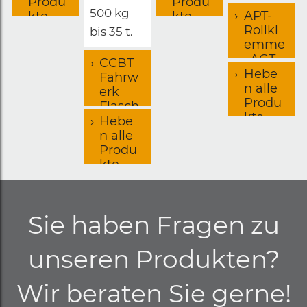
werk
nation
Produ
Produ
500 kg
APT-
kte
kte
Rollkl
bis 35 t.
emme
, AGT-
CCBT
Haspe
Hebe
Fahrw
lklem
n alle
erk
me
Produ
Flasch
kte
enzug
Hebe
Kombi
n alle
nation
Produ
kte
Sie haben Fragen zu
unseren Produkten?
Wir beraten Sie gerne!