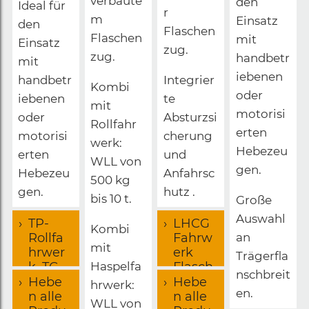
verbaute
den
Ideal für
r
m
Einsatz
den
Flaschen
Flaschen
mit
Einsatz
zug.
zug.
handbetr
mit
iebenen
handbetr
Integrier
Kombi
oder
iebenen
te
mit
motorisi
oder
Absturzsi
Rollfahr
erten
motorisi
cherung
werk:
Hebezeu
erten
und
WLL von
gen.
Hebezeu
Anfahrsc
500 kg
gen.
hutz .
bis 10 t.
Große
Auswahl
TP-
LHCG
Kombi
Rollfa
Fahrw
an
mit
hrwer
erk
Trägerfla
k, TG-
Flasch
Haspelfa
nschbreit
Haspe
enzug
Hebe
Hebe
hrwerk:
en.
kfahr
Kombi
n alle
n alle
WLL von