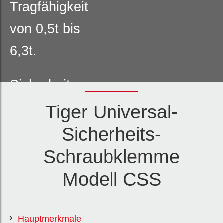
Tragfähigkeit
von 0,5t bis
6,3t.
Sicherheits-
Schraubklemm
Tiger Universal-
e mit zwei
Sicherheits-
Aufhänge- /
Schraubklemme
Anschlagösen.
Modell CSS
Visuelle
Hauptmerkmale