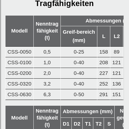
Tragfähigkeiten
Abmessungen (m
Nenntrag
Modell
fähigkeit
Greif-bereich
L
L2
(t)
(mm)
CSS-0050
0,5
0-25
158
89
1
CSS-0100
1,0
0-40
208
121
1
CSS-0200
2,0
0-40
227
121
1
CSS-0320
3,2
0-40
252
136
1
CSS-0630
6,3
0-50
291
151
2
Nenntrag
Net
Abmessungen (mm)
Modell
fähigkeit
gewi
D1
D2
T1
T2
S
(t)
(kg