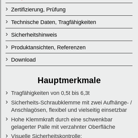
Sicherheitskon
Zertifizierung, Prüfung
trolle.
Technische Daten, Tragfähigkeiten
Sicherheitshinweis
Einfache und
Produktansichten, Referenzen
werkzeugfreie
Download
Montage.
Hauptmerkmale
Modell
Tragfähigkeiten von 0,5t bis 6,3t
Sicherheits-Schraubklemme mit zwei Aufhänge- /
CSS
Anschlagösen, flexibel und vielseitig einsetzbar
Hohe Klemmkraft durch eine schwenkbar
gelagerter Palle mit verzahnter Oberfläche
Visuelle Sicherheitskontrolle: